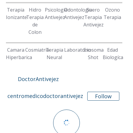
Terapia
Hidro
Psicologia
Odontologia
Suero
Ozono
Ionizante
Terapia
Antivejez
Antivejez
Terapia
Terapia
de
Antivejez
Colon
Camara
Cosmiatria
Terapia
Laboratorio
Exosoma
Edad
Hiperbarica
Neural
Shot
Biologíca
DoctorAntivejez
centromedicodoctorantivejez
Follow